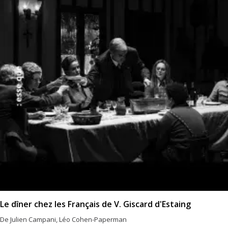
Le dîner chez les Français de V. Giscard d'Estaing
De Julien Campani, Léo Cohen-Paperman