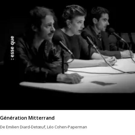
Génération Mitterrand
De Emilien Diard-Detœuf, Léo Cohen-Paperman