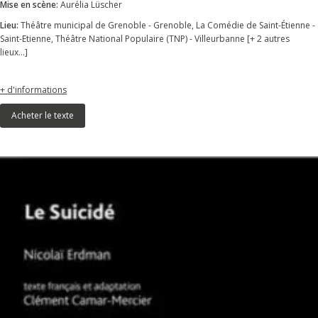
Mise en scène:
Aurélia Lüscher
Lieu:
Théâtre municipal de Grenoble - Grenoble, La Comédie de Saint-Étienne -
Saint-Etienne, Théâtre National Populaire (TNP) - Villeurbanne [+ 2 autres
lieux...]
+ d'informations
Acheter le texte