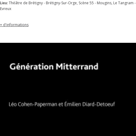
Lieu:
Théâtre de Brétigny - Brétigny-Sur-Orge, Scène 55 - Mougins, Le Tangram -
Evreux
+ d'informations