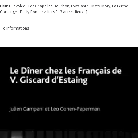
Lieu:
L'Envolée - Les Chapelles-Bourbon, L'Atalante - Mitry-Mory, La Ferme
Corsange - Bailly-Romainvilliers [+ 3 autres lieux...]
+ d'informations