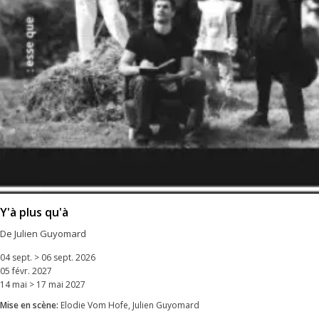
Y'à plus qu'à
De Julien Guyomard
04 sept. > 06 sept. 2026
05 févr. 2027
14 mai > 17 mai 2027
Mise en scène:
Elodie Vom Hofe, Julien Guyomard