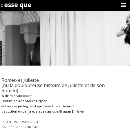
Roméo et Juliette
(ou la douloureuse histoire de Juliette et de son
Roméo)
William Shakespeare
Traduction Anne-Laure Liégeois
auteur des prologues et épilogues Olivier Kemeid
traduction en darija et arabe classique Ghassan El Hakim
I.S.B.N 979-10-94086-12-4
parution le 1er juillet 2019