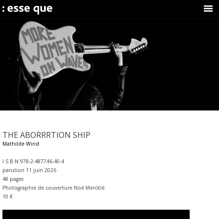
THE ABORRRTION SHIP
Mathilde Wind
I.S.B.N 978-2-487746-40-4
parution 11 juin 2026
48 pages
Photographie de couverture Noé Mercklé
10 €